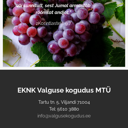
või
sunnitult
, sest Jumal armastab
rõõmsat andjat.”
2Korintlastele 9:7
EKNK Valguse kogudus MTÜ
Tartu tn. 5, Viljandi 71004
Tel: 5610 3880
info@valgusekogudus.ee