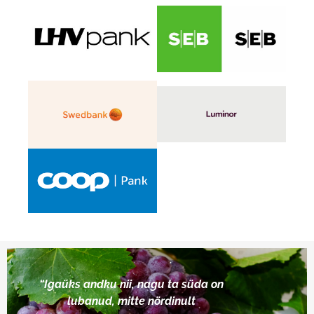
“Igaüks andku nii, nagu ta süda on
lubanud, mitte nördinult