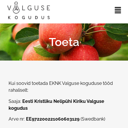
Toeta
Kui soovid toetada EKNK Valguse koguduse tööd
rahaliselt:
Saaja:
Eesti Kristliku Nelipühi Kiriku Valguse
kogudus
Arve nr:
EE972200221060603129
(Swedbank)