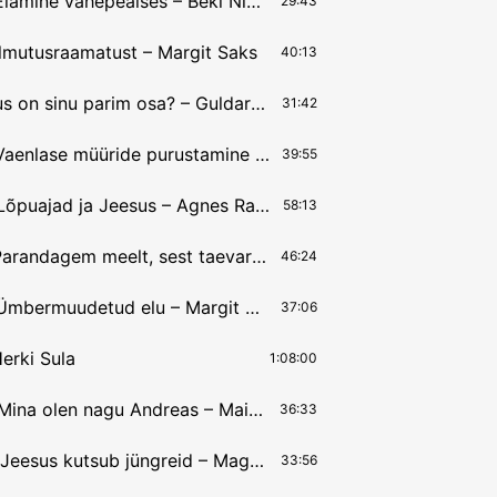
21.09.2025 Elamine vahepealses – Beki Nicholls
29:43
Ilmutusraamatust – Margit Saks
40:13
7.09.2025 Kus on sinu parim osa? – Guldar Järve
31:42
31.08.2025 Vaenlase müüride purustamine – Arlis Liivrand
39:55
24.08.2025 Lõpuajad ja Jeesus – Agnes Rannu
58:13
17.08.2025 Parandagem meelt, sest taevariik on lähedal – Agnes Rannu
46:24
10.08.2025 Ümbermuudetud elu – Margit Saks
37:06
erki Sula
1:08:00
29.06.2025 Mina olen nagu Andreas – Mai Liivrand
36:33
22.06.2025 Jeesus kutsub jüngreid – Magne Mölster
33:56