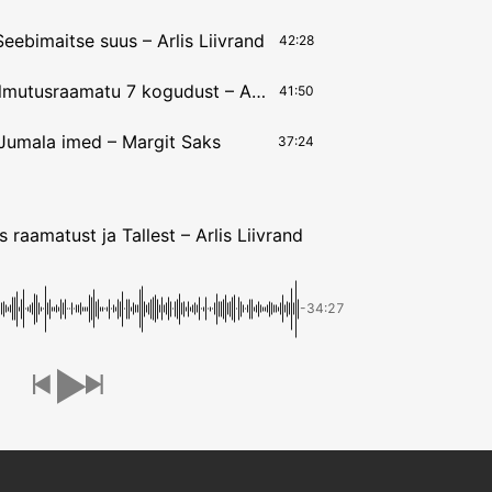
eebimaitse suus – Arlis Liivrand
42:28
12.01.2025 Ilmutusraamatu 7 kogudust – Agnes Rannu
41:50
Jumala imed – Margit Saks
37:24
raamatust ja Tallest – Arlis Liivrand
-34:27