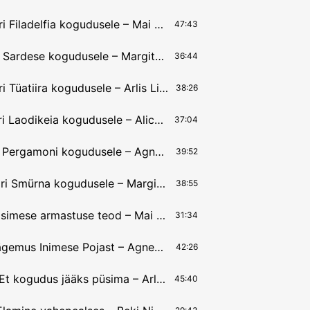
14.12.2025 Kiri Filadelfia kogudusele – Mai Liivrand
47:43
7.12.2025 Kiri Sardese kogudusele – Margit Saks
36:44
30.11.2025 Kiri Tüatiira kogudusele – Arlis Liivrand
38:26
23.11.2025 Kiri Laodikeia kogudusele – Alice Osborn
37:04
2.11.2025 Kiri Pergamoni kogudusele – Agnes Rannu
39:52
26.10.2025 Kiri Smürna kogudusele – Margit Saks
38:55
12.10.2025 Esimese armastuse teod – Mai Liivrand
31:34
5.10.2025 Nägemus Inimese Pojast – Agnes Rannu
42:26
28.09.2025 Et kogudus jääks püsima – Arlis Liivrand
45:40