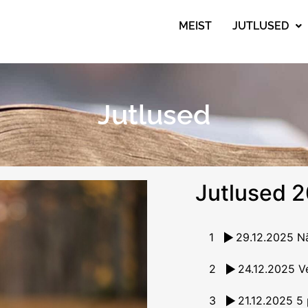
MEIST
JUTLUSED
Jutlused
Jutlused 
1
2
24.12.2025 Ve
3
21.12.2025 5