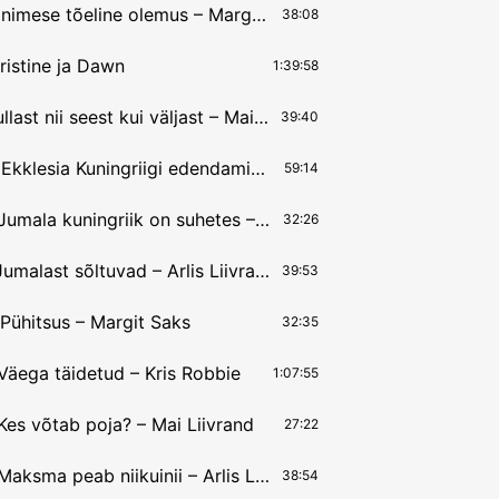
15.06.2025 Inimese tõeline olemus – Margit Saks
38:08
ristine ja Dawn
1:39:58
1.06.2025 Kullast nii seest kui väljast – Mai Liivrand
39:40
25.05.2025 Ekklesia Kuningriigi edendamine – David Manokannan
59:14
18.05.2025 Jumala kuningriik on suhetes – Mai Liivrand
32:26
11.05.2025 Jumalast sõltuvad – Arlis Liivrand
39:53
Pühitsus – Margit Saks
32:35
äega täidetud – Kris Robbie
1:07:55
es võtab poja? – Mai Liivrand
27:22
13.04.2025 Maksma peab niikuinii – Arlis Liivrand
38:54