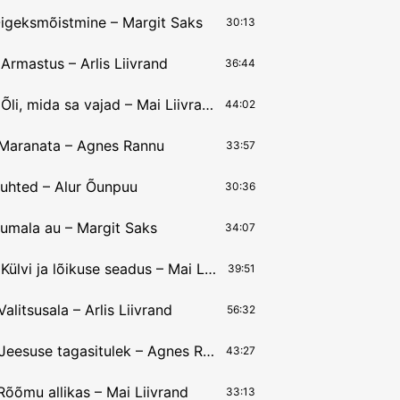
̃igeksmõistmine – Margit Saks
30:13
Armastus – Arlis Liivrand
36:44
23.03.2025 Õli, mida sa vajad – Mai Liivrand
44:02
 Maranata – Agnes Rannu
33:57
uhted – Alur Õunpuu
30:36
umala au – Margit Saks
34:07
23.02.2025 Külvi ja lõikuse seadus – Mai Liivrand
39:51
alitsusala – Arlis Liivrand
56:32
09.02.2025 Jeesuse tagasitulek – Agnes Rannu
43:27
õõmu allikas – Mai Liivrand
33:13