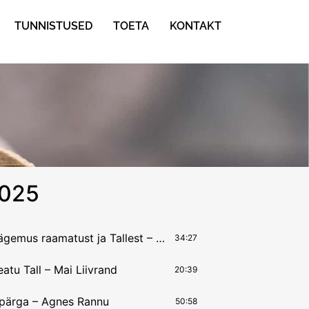
TUNNISTUSED
TOETA
KONTAKT
2025
29.12.2025 Nägemus raamatust ja Tallest – Arlis Liivrand
34:27
atu Tall – Mai Liivrand
20:39
 pärga – Agnes Rannu
50:58