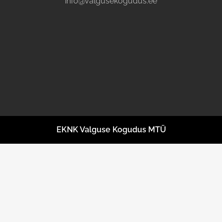
info@valgusekogudus.ee
EKNK Valguse Kogudus MTÜ