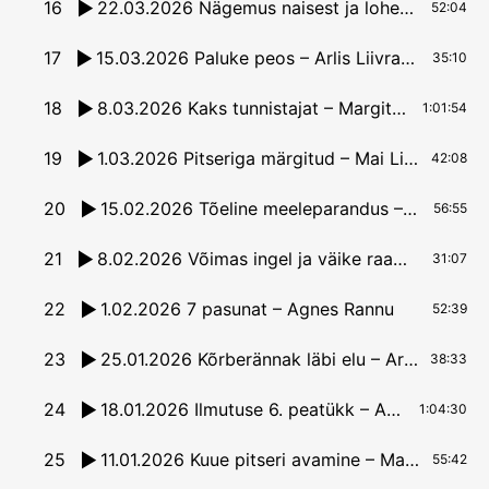
16
22.03.2026 Nägemus naisest ja lohest – Margit Saks
52:04
17
15.03.2026 Paluke peos – Arlis Liivrand
35:10
18
8.03.2026 Kaks tunnistajat – Margit Saks
1:01:54
19
1.03.2026 Pitseriga märgitud – Mai Liivrand
42:08
20
15.02.2026 Tõeline meeleparandus – Margit Saks
56:55
21
8.02.2026 Võimas ingel ja väike raamat – Mai Liivrand
31:07
22
1.02.2026 7 pasunat – Agnes Rannu
52:39
23
25.01.2026 Kõrberännak läbi elu – Arlis Liivrand
38:33
24
18.01.2026 Ilmutuse 6. peatükk – Agnes Rannu
1:04:30
25
11.01.2026 Kuue pitseri avamine – Mai Liivrand
55:42