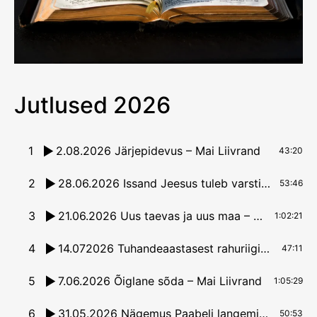
Jutlused 2026
1
2.08.2026 Järjepidevus – Mai Liivrand
43:20
2
28.06.2026 Issand Jeesus tuleb varsti – Agnes Rannu
53:46
3
21.06.2026 Uus taevas ja uus maa – Arlis Liivrand
1:02:21
4
14.072026 Tuhandeaastasest rahuriigist – Margit Saks
47:11
5
7.06.2026 Õiglane sõda – Mai Liivrand
1:05:29
6
31.05.2026 Nägemus Paabeli langemisest – Arlis Liivrand
50:53