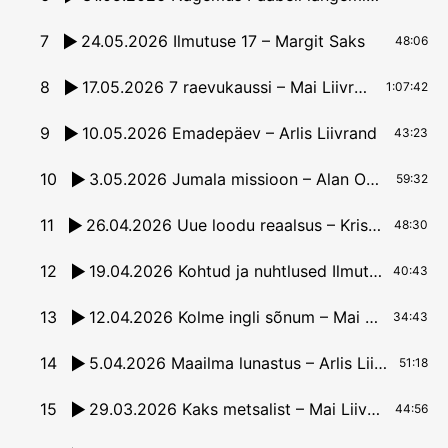
7
24.05.2026 Ilmutuse 17 – Margit Saks
48:06
8
17.05.2026 7 raevukaussi – Mai Liivrand
1:07:42
9
10.05.2026 Emadepäev – Arlis Liivrand
43:23
10
3.05.2026 Jumala missioon – Alan Osoborn
59:32
11
26.04.2026 Uue loodu reaalsus – Kristine Kaasik
48:30
12
19.04.2026 Kohtud ja nuhtlused Ilmutusraamatus – Margit Saks
40:43
13
12.04.2026 Kolme ingli sõnum – Mai Liivrand
34:43
14
5.04.2026 Maailma lunastus – Arlis Liivrand
51:18
15
29.03.2026 Kaks metsalist – Mai Liivrand
44:56