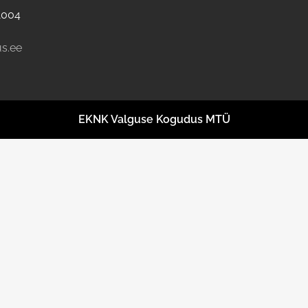
71004
s.ee
EKNK Valguse Kogudus MTÜ