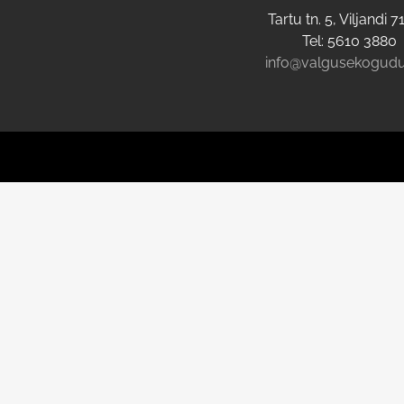
Tartu tn. 5, Viljandi 
Tel: 5610 3880
info@valgusekogudu