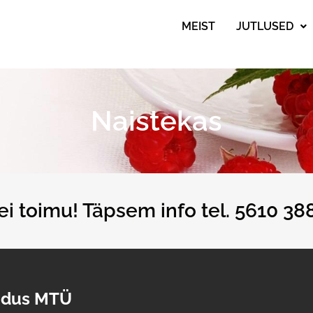
MEIST
JUTLUSED
Naistekas
 ei toimu! Täpsem info tel. 5610 38
udus MTÜ